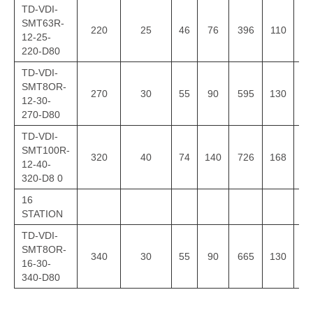
TD-VDI-
SMT63R-
220
25
46
76
396
110
12
12-25-
220-D80
TD-VDI-
SMT8OR-
270
30
55
90
595
130
15
12-30-
270-D80
TD-VDI-
SMT100R-
320
40
74
140
726
168
18
12-40-
320-D8 0
16
STATION
TD-VDI-
SMT8OR-
340
30
55
90
665
130
15
16-30-
340-D80