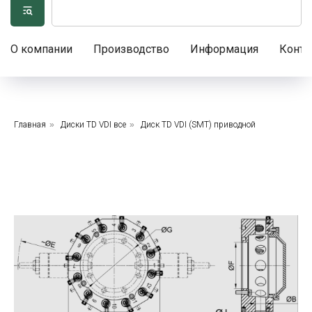
О компании
Производство
Информация
Конта
Главная
»
Диски TD VDI все
»
Диск TD VDI (SMT) приводной