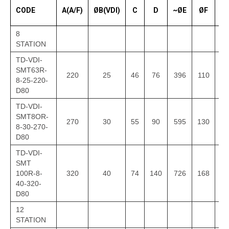
CODE
A(A/F)
ØB(VDI)
C
D
~ØE
ØF
Ø
8
STATION
TD-VDI-
SMT63R-
220
25
46
76
396
110
12
8-25-220-
D80
TD-VDI-
SMT8OR-
270
30
55
90
595
130
15
8-30-270-
D80
TD-VDI-
SMT
100R-8-
320
40
74
140
726
168
18
40-320-
D80
12
STATION