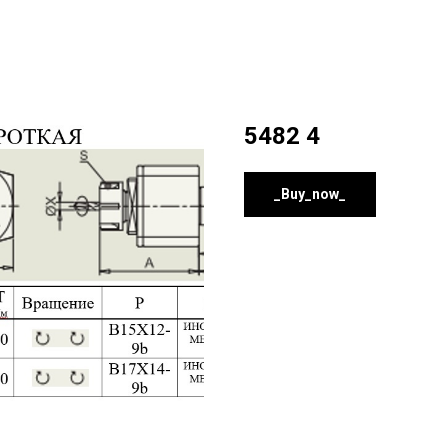
5482 4
_Buy_now_