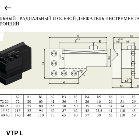
VTP L