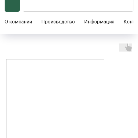
О компании
Производство
Информация
Конта